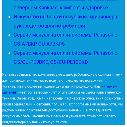
северном Кавказе: комфорт и здоровье
Искусство выбора и покупки кондиционера:
руководство для потребителя
Сервис мануал на сплит системы Panasonic
CS-A7BKP CU-A7BKP5
Сервис мануал на сплит системы Panasonic
CS/CU-PE9DKD, CS/CU-PE12DKD
Нельзя забывать, что компании, уже давно работающие с одними и теми
же производителями, часто получают скидки, что позволяет
устанавливать более выгодные цены на их продукцию. Наш
интернет-
магазин
имеет более восьми лет опыта работы на рынке климатической
техники. За эти годы были налажены партнерские отношения со многими
производителями, и сегодня, пользуясь их программами лояльности, мы
радуем наших покупателей доступными ценами! Не откладывайте
покупку на потом, звоните уже сейчас и узнавайте стоимость своего
кондиционера в у наших консультантов.