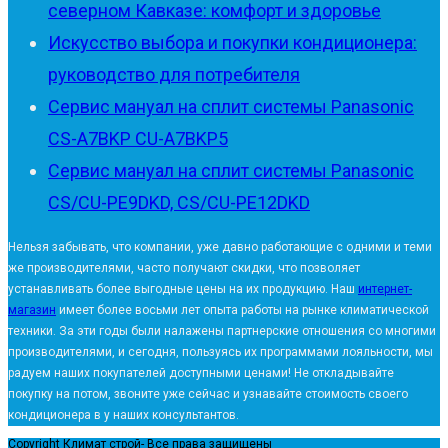
северном Кавказе: комфорт и здоровье
Искусство выбора и покупки кондиционера:
руководство для потребителя
Сервис мануал на сплит системы Panasonic
CS-A7BKP CU-A7BKP5
Сервис мануал на сплит системы Panasonic
CS/CU-PE9DKD, CS/CU-PE12DKD
Нельзя забывать, что компании, уже давно работающие с одними и теми
же производителями, часто получают скидки, что позволяет
устанавливать более выгодные цены на их продукцию. Наш
интернет-
магазин
имеет более восьми лет опыта работы на рынке климатической
техники. За эти годы были налажены партнерские отношения со многими
производителями, и сегодня, пользуясь их программами лояльности, мы
радуем наших покупателей доступными ценами! Не откладывайте
покупку на потом, звоните уже сейчас и узнавайте стоимость своего
кондиционера в у наших консультантов.
Copyright Климат строй- Все права защищены