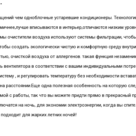
.
щений чем одноблочные устаревшие кондиционеры. Технологии 
омичнее,лучше вписываются в интерьер,отличаются низким уро
мы очистители воздуха используют системы фильтрации, чтобы
, чтобы создать экологически чистую и комфортную среду вну
тью, очисткой воздуха от аллергенов. такая функция незамен
 вентилятора в соответствии с вашим индивидуальными потре
стему , и регулировать температуру без необходимости встава
м на расстоянии.Еще одна полезная особенность на которую сле
омой с работы, так что вы можете придти прямо в прекрасный 
ючатся на ночь, для экономии электроэнергии, когда вы спит
 подходит для жарких летних ночей!