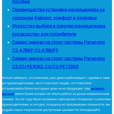
пособие
Преимущества установки кондиционера на
северном Кавказе: комфорт и здоровье
Искусство выбора и покупки кондиционера:
руководство для потребителя
Сервис мануал на сплит системы Panasonic
CS-A7BKP CU-A7BKP5
Сервис мануал на сплит системы Panasonic
CS/CU-PE9DKD, CS/CU-PE12DKD
Нельзя забывать, что компании, уже давно работающие с одними и теми
же производителями, часто получают скидки, что позволяет
устанавливать более выгодные цены на их продукцию. Наш
интернет-
магазин
имеет более восьми лет опыта работы на рынке климатической
техники. За эти годы были налажены партнерские отношения со многими
производителями, и сегодня, пользуясь их программами лояльности, мы
радуем наших покупателей доступными ценами! Не откладывайте